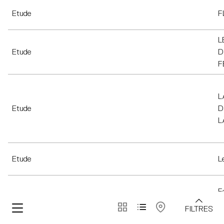
Etude
F
L
Etude
D
F
L
Etude
D
L
Etude
L
F
Etude
c
FILTRES