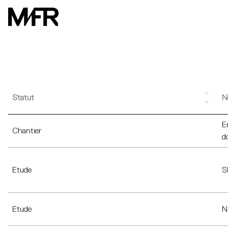
Statut
N
E
Chantier
d
Etude
S
Etude
N