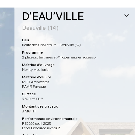
D’EAU’VILLE
Deauville (14)
Lieu
Route des CréActeurs - Deauville (14)
Programme
2 plateaux tertiaires et 41 logements en accession
Maîtrise d'ouvrage
Nexity Apollonia
Maîtrise d'œuvre
MFR Architectes
FAAR Paysage
Surface
3 529 m² SDP
Montant des travaux
8 M€ HT
Performance environnementale
RE2020 seuil 2025
Label Biosourcé niveau 2